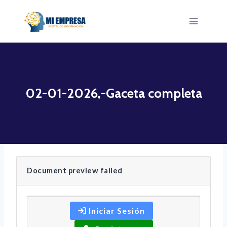
Saltar
al
contenido
02-01-2026,-Gaceta completa
Document preview failed
Iniciar Sesión