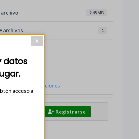
 archivo
2.45 MB
e archivos
1
X
greso
022
y datos
ugar.
O
,
2021
,
archivos ediciones
obtén acceso a
Iniciar Sesión
Registrarse