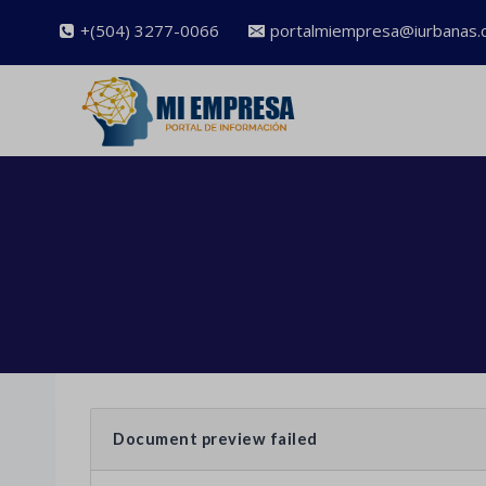
Saltar
+(504) 3277-0066
portalmiempresa@iurbanas.
al
contenido
Document preview failed