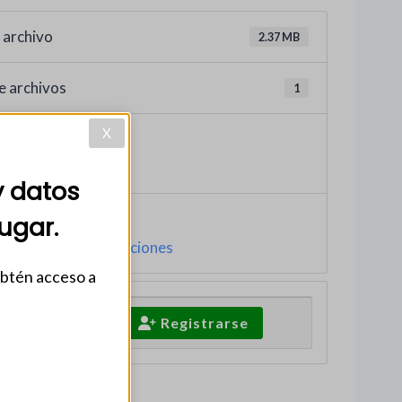
 archivo
2.37 MB
e archivos
1
X
greso
022
y datos
ugar.
O
,
2022
,
archivos ediciones
obtén acceso a
Iniciar Sesión
Registrarse