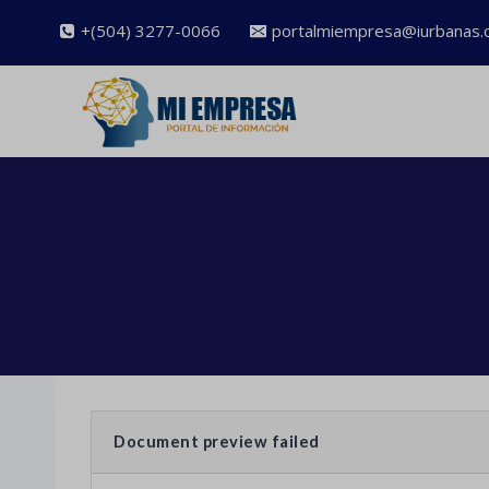
Saltar
+(504) 3277-0066
portalmiempresa@iurbanas.
al
contenido
Document preview failed