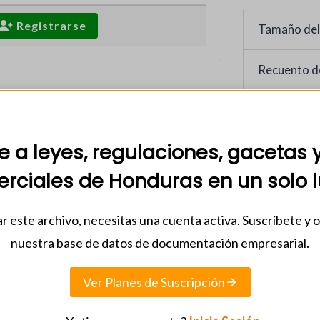
Registrarse
Tamaño del
Recuento d
Fecha de in
9 marzo, 2
 a leyes, regulaciones, gacetas 
Categorias
rciales de Honduras en un solo l
01 - ENER
r este archivo, necesitas una cuenta activa. Suscríbete y 
nuestra base de datos de documentación empresarial.
Ver Planes de Suscripción