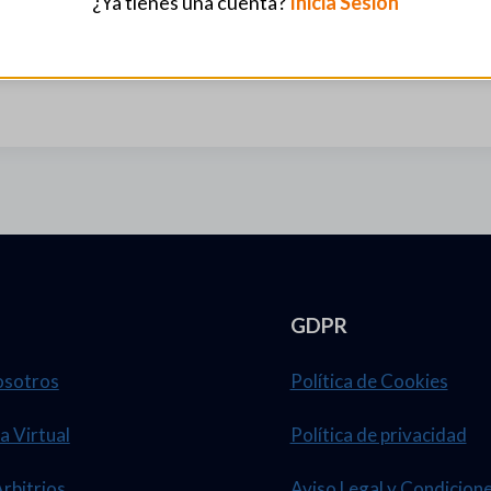
¿Ya tienes una cuenta?
Inicia Sesión
GDPR
osotros
Política de Cookies
a Virtual
Política de privacidad
Arbitrios
Aviso Legal y Condicion