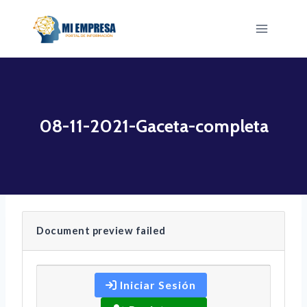
Saltar
al
contenido
08-11-2021-Gaceta-completa
Document preview failed
Iniciar Sesión