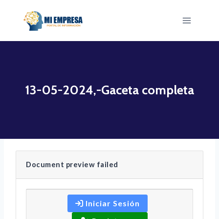
Saltar
al
contenido
13-05-2024,-Gaceta completa
Document preview failed
Iniciar Sesión