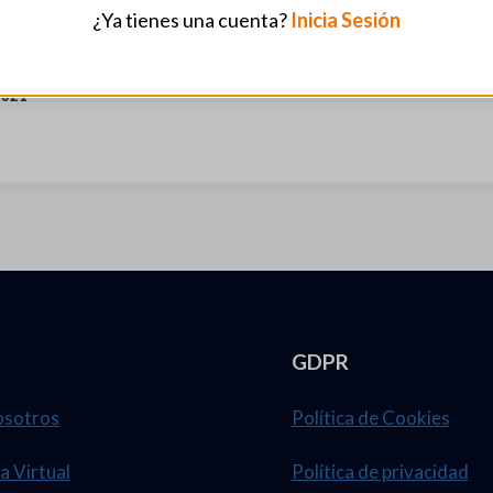
¿Ya tienes una cuenta?
Inicia Sesión
M-085-2021
2021
GDPR
osotros
Política de Cookies
a Virtual
Política de privacidad