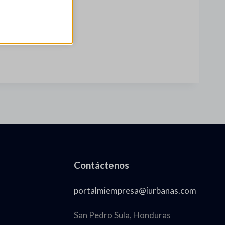
Contáctenos
portalmiempresa@iurbanas.com
San Pedro Sula, Honduras