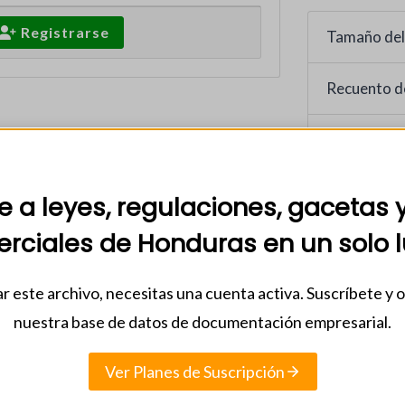
Registrarse
Tamaño del
Recuento d
Fecha de in
28 marzo, 
 a leyes, regulaciones, gacetas 
Categorias
rciales de Honduras en un solo l
08 - AGOS
r este archivo, necesitas una cuenta activa. Suscríbete y 
nuestra base de datos de documentación empresarial.
Ver Planes de Suscripción