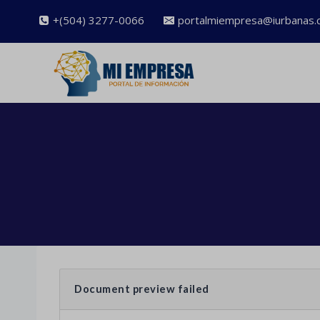
Saltar
+(504) 3277-0066
portalmiempresa@iurbanas.
al
contenido
Document preview failed