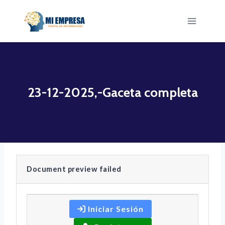
Saltar
al
contenido
23-12-2025,-Gaceta completa
Document preview failed
Iniciar Sesión