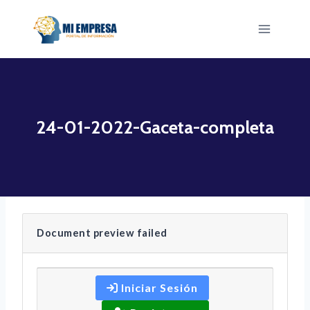
Saltar
al
contenido
24-01-2022-Gaceta-completa
Document preview failed
Iniciar Sesión