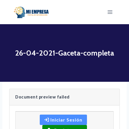
Saltar
al
contenido
26-04-2021-Gaceta-completa
Document preview failed
Iniciar Sesión