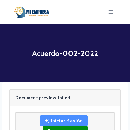
Saltar
al
contenido
Acuerdo-002-2022
Document preview failed
Iniciar Sesión