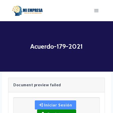
Saltar
al
contenido
Acuerdo-179-2021
Document preview failed
Iniciar Sesión