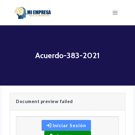
Saltar
al
contenido
Acuerdo-383-2021
Document preview failed
Iniciar Sesión