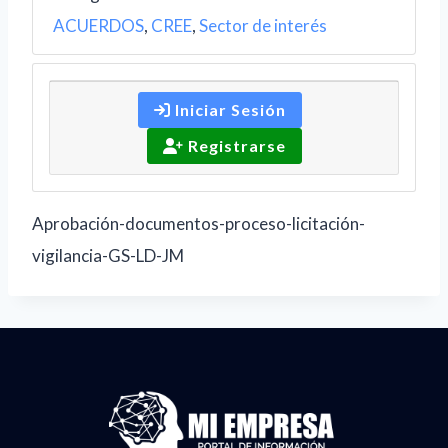
ACUERDOS
,
CREE
,
Sector de interés
Iniciar Sesión
Registrarse
Aprobación-documentos-proceso-licitación-
vigilancia-GS-LD-JM