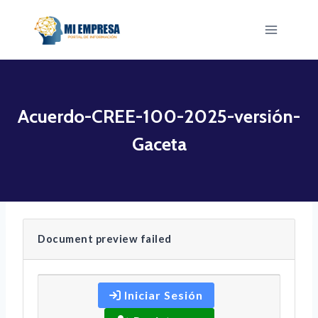
Saltar
al
contenido
Acuerdo-CREE-100-2025-versión-
Gaceta
Document preview failed
Iniciar Sesión