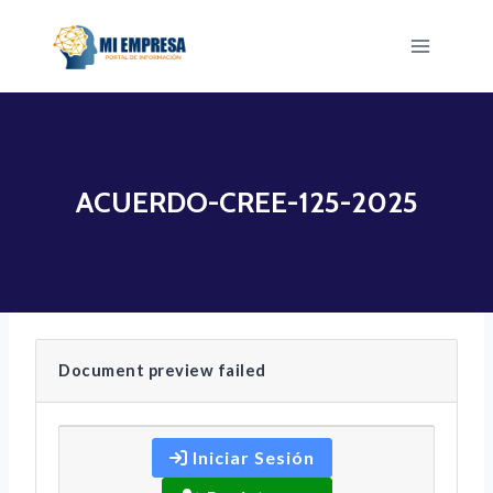
Saltar
al
contenido
ACUERDO-CREE-125-2025
Document preview failed
Iniciar Sesión