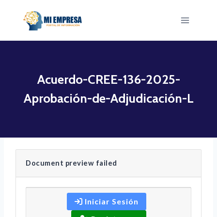
Saltar
al
contenido
Acuerdo-CREE-136-2025-
Aprobación-de-Adjudicación-L
Document preview failed
Iniciar Sesión