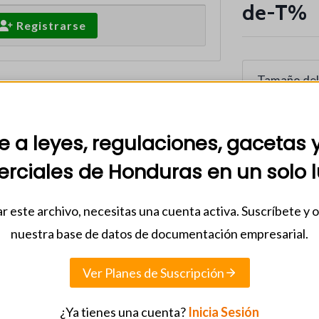
de-T%
Registrarse
Tamaño del
Recuento d
 a leyes, regulaciones, gacetas 
Fecha de in
rciales de Honduras en un solo l
12 noviemb
r este archivo, necesitas una cuenta activa. Suscríbete y 
Categorias
nuestra base de datos de documentación empresarial.
2025
,
ACU
Ver Planes de Suscripción
¿Ya tienes una cuenta?
Inicia Sesión