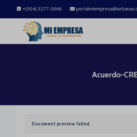
Saltar
+(504) 3277-0066
portalmiempresa@iurbanas.
al
contenido
Acuerdo-CR
Document preview failed