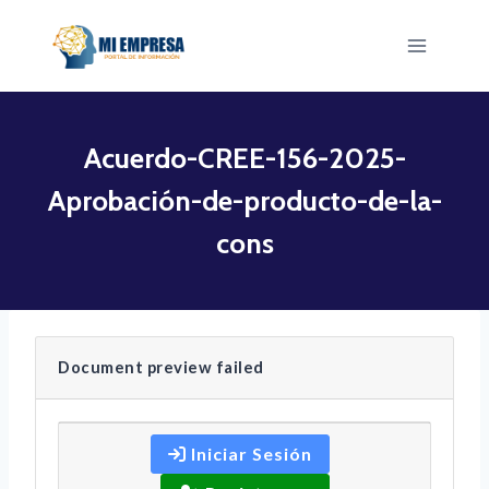
Saltar
al
contenido
Acuerdo-CREE-156-2025-
Aprobación-de-producto-de-la-
cons
Document preview failed
Iniciar Sesión