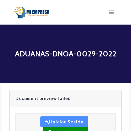
Saltar
al
contenido
ADUANAS-DNOA-0029-2022
Document preview failed
Iniciar Sesión