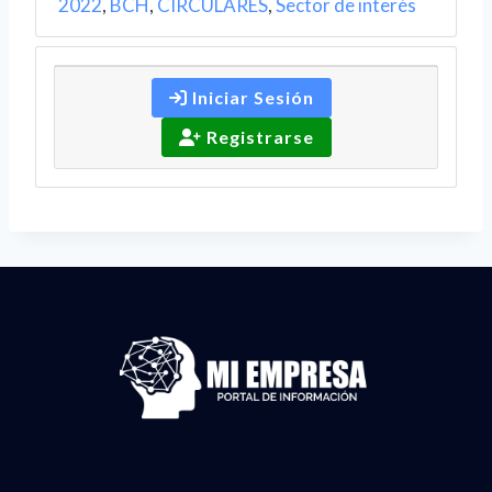
2022
,
BCH
,
CIRCULARES
,
Sector de interés
Iniciar Sesión
Registrarse