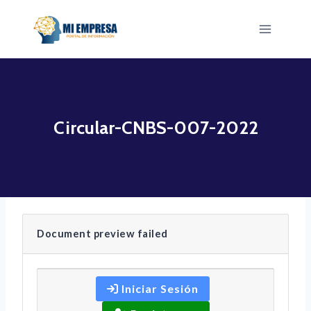
Saltar
al
contenido
Circular-CNBS-007-2022
Document preview failed
Iniciar Sesión