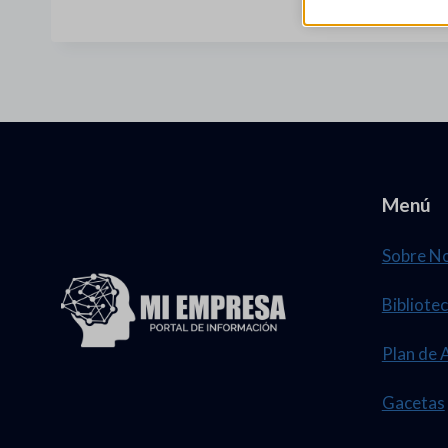
Menú
Sobre N
Bibliotec
Plan de 
Gacetas