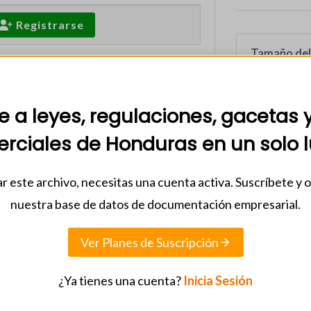
Registrarse
Tamaño del
Recuento d
 a leyes, regulaciones, gacetas 
Fecha de in
rciales de Honduras en un solo l
26 febrero
r este archivo, necesitas una cuenta activa. Suscríbete y 
Categorias
nuestra base de datos de documentación empresarial.
Chatbot En
Ver Planes de Suscripción
¿Ya tienes una cuenta?
Inicia Sesión