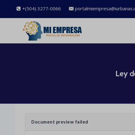
Saltar
+(504) 3277-0066
portalmiempresa@iurbanas.
al
contenido
Ley d
Document preview failed