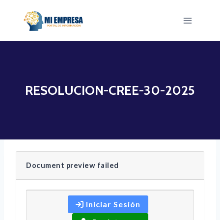
Saltar
al
contenido
RESOLUCION-CREE-30-2025
Document preview failed
Iniciar Sesión