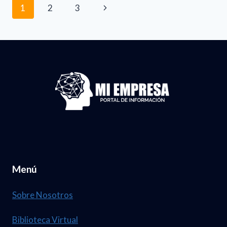
Navegación
GACETA
Siguiente
1
2
3
COMPLETA
de
página
página
Menú
Sobre Nosotros
Biblioteca Virtual