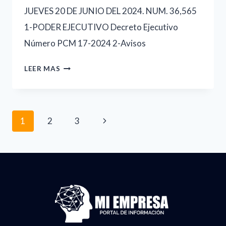
JUEVES 20 DE JUNIO DEL 2024. NUM. 36,565
1-PODER EJECUTIVO Decreto Ejecutivo
Número PCM 17-2024 2-Avisos
20-
LEER MAS
06-
2024,-
Navegación
GACETA
Siguiente
1
2
3
COMPLETA
de
página
página