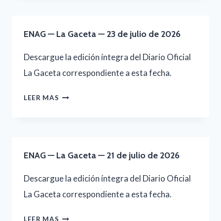
LA
GACETA
ENAG — La Gaceta — 23 de julio de 2026
—
22
Descargue la edición íntegra del Diario Oficial
DE
La Gaceta correspondiente a esta fecha.
JULIO
ENAG
LEER MAS
DE
—
2026
LA
GACETA
ENAG — La Gaceta — 21 de julio de 2026
—
23
Descargue la edición íntegra del Diario Oficial
DE
La Gaceta correspondiente a esta fecha.
JULIO
ENAG
LEER MAS