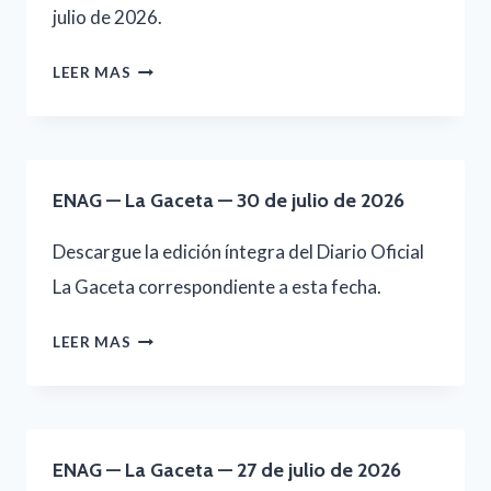
julio de 2026.
ENAG
LEER MAS
—
LA
GACETA
ENAG — La Gaceta — 30 de julio de 2026
—
31
Descargue la edición íntegra del Diario Oficial
DE
La Gaceta correspondiente a esta fecha.
JULIO
ENAG
LEER MAS
DE
—
2026
LA
GACETA
ENAG — La Gaceta — 27 de julio de 2026
—