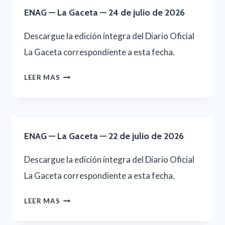
GACETA
ENAG — La Gaceta — 24 de julio de 2026
—
25
Descargue la edición íntegra del Diario Oficial
DE
La Gaceta correspondiente a esta fecha.
JULIO
ENAG
LEER MAS
DE
—
2026
LA
GACETA
ENAG — La Gaceta — 22 de julio de 2026
—
24
Descargue la edición íntegra del Diario Oficial
DE
La Gaceta correspondiente a esta fecha.
JULIO
ENAG
LEER MAS
DE
—
2026