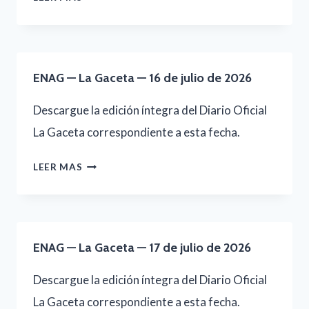
DE
—
2026
LA
GACETA
ENAG — La Gaceta — 16 de julio de 2026
—
21
Descargue la edición íntegra del Diario Oficial
DE
La Gaceta correspondiente a esta fecha.
JULIO
ENAG
LEER MAS
DE
—
2026
LA
GACETA
ENAG — La Gaceta — 17 de julio de 2026
—
16
Descargue la edición íntegra del Diario Oficial
DE
La Gaceta correspondiente a esta fecha.