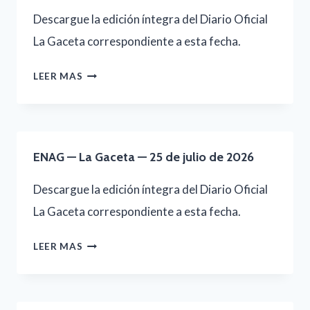
30
Descargue la edición íntegra del Diario Oficial
DE
La Gaceta correspondiente a esta fecha.
JULIO
ENAG
LEER MAS
DE
—
2026
LA
GACETA
ENAG — La Gaceta — 25 de julio de 2026
—
27
Descargue la edición íntegra del Diario Oficial
DE
La Gaceta correspondiente a esta fecha.
JULIO
ENAG
LEER MAS
DE
—
2026
LA