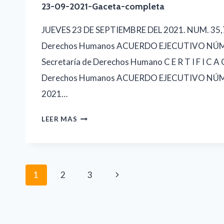
23-09-2021-Gaceta-completa
JUEVES 23 DE SEPTIEMBRE DEL 2021. NUM. 35,
Derechos Humanos ACUERDO EJECUTIVO NÚ
Secretaría de Derechos Humano C E R T I F I C A 
Derechos Humanos ACUERDO EJECUTIVO NÚ
2021…
23-
LEER MAS
09-
2021-
GACETA-
Navegación
Siguiente
1
2
3
COMPLETA
de
página
página