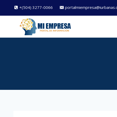
Saltar
+(504) 3277-0066
portalmiempresa@iurbanas.
al
contenido