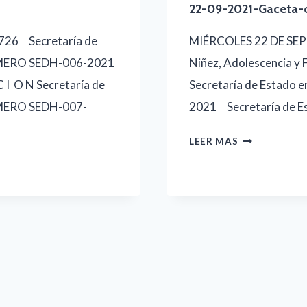
COMPLETA
22-09-2021-Gaceta-
726 Secretaría de
MIÉRCOLES 22 DE SEPT
MERO SEDH-006-2021
Niñez, Adolescencia 
C I O N Secretaría de
Secretaría de Estado 
MERO SEDH-007-
2021 Secretaría de Es
22-
LEER MAS
09-
2021-
GACETA-
COMPLETO