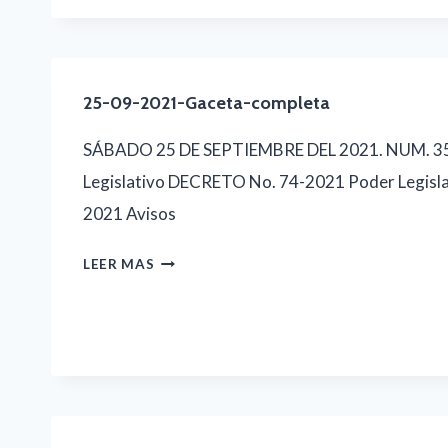
09-
2021-
GACETA-
COMPLETA
25-09-2021-Gaceta-completa
SÁBADO 25 DE SEPTIEMBRE DEL 2021. NUM. 
Legislativo DECRETO No. 74-2021 Poder Legisl
2021 Avisos
25-
LEER MAS
09-
2021-
GACETA-
COMPLETA