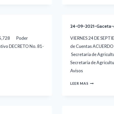
2021-
GACETA-
COMPLETA
24-09-2021-Gaceta-
35,728 Poder
VIERNES 24 DE SEPTIE
ativo DECRETO No. 81-
de Cuentas ACUERD
Secretaría de Agricu
Secretaría de Agricu
Avisos
24-
LEER MAS
09-
2021-
GACETA-