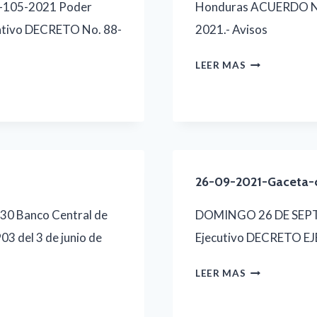
105-2021 Poder
Honduras ACUERDO No.
ativo DECRETO No. 88-
2021.- Avisos
28-
LEER MAS
09-
20201-
GACETA-
COMPLETA
26-09-2021-Gaceta-
0 Banco Central de
DOMINGO 26 DE SEPTI
 del 3 de junio de
Ejecutivo DECRETO 
26-
LEER MAS
09-