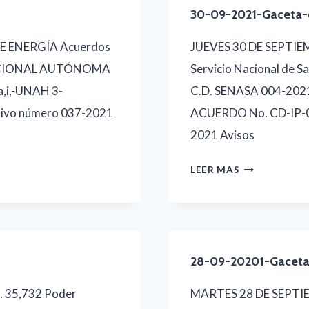
30-09-2021-Gaceta
E ENERGÍA Acuerdos
JUEVES 30 DE SEPTIE
NACIONAL AUTÓNOMA
Servicio Nacional de 
,i,-UNAH 3-
C.D. SENASA 004-2021
ivo número 037-2021
ACUERDO No. CD-IP-01
2021 Avisos
30-
LEER MAS
09-
2021-
GACETA-
COMPLETA
28-09-20201-Gacet
 35,732 Poder
MARTES 28 DE SEPTIE