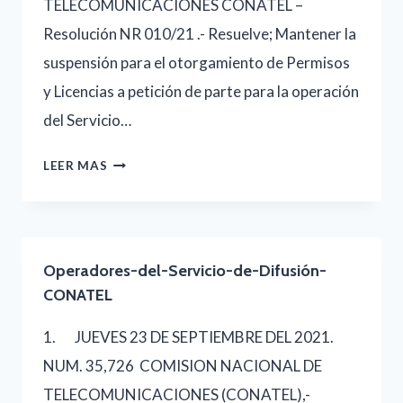
TELECOMUNICACIONES CONATEL –
Resolución NR 010/21 .- Resuelve; Mantener la
suspensión para el otorgamiento de Permisos
y Licencias a petición de parte para la operación
del Servicio…
RESOLUCIÓN-
LEER MAS
NR-
010-
011-
Operadores-del-Servicio-de-Difusión-
012-
CONATEL
21
1. JUEVES 23 DE SEPTIEMBRE DEL 2021.
NUM. 35,726 COMISION NACIONAL DE
TELECOMUNICACIONES (CONATEL),-