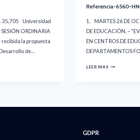
Referencia-6560-H
 35,705 Universidad
1. MARTES 26 DE OC
58 SESIÓN ORDINARIA
DE EDUCACIÓN, – “
cibida la propuesta
EN CENTROS DE EDUC
 Desarrollo de…
DEPARTAMENTOS FOC
REFERENCIA-
LEER MAS
6560-
HN-
SE-
232551-
CS-
QCBS
GDPR