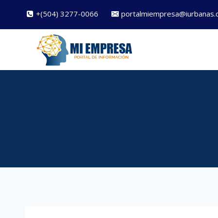
Saltar
+(504) 3277-0066
portalmiempresa@iurbanas.
al
contenido