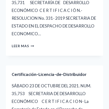
35,731 SECRETARÍA DE DESARROLLO
ECONÓMICO ­­C E R T I F I C A C I Ó N.-
RESOLUCION No. 331- 2019 SECRETARIA DE
ESTADO EN EL DESPACHO DE DESARROLLO
ECONOMICO…
LICENCIAS-
LEER MAS
DISTRIBUIDOR-
Y-
REPRESENTACIÓN-
Certificación-Licencia-de-Distribuidor
EXCLUSIVA-
SDE
SÁBADO 23 DE OCTUBRE DEL 2021. NUM.
35,753 SECRETARIA DE DESARROLLO
ECONÓMICO C E R T I F I C A C I O N- La