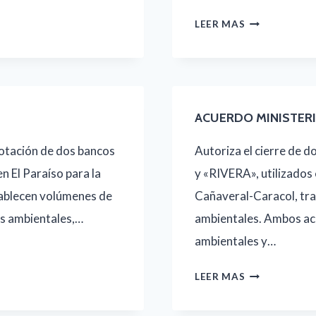
ACUERDO
LEER MAS
MINISTERIAL
NO.
0019-
2025
ACUERDO MINISTERI
lotación de dos bancos
Autoriza el cierre de 
El Paraíso para la
y «RIVERA», utilizados 
stablecen volúmenes de
Cañaveral-Caracol, tra
os ambientales,…
ambientales. Ambos acu
ambientales y…
ACUERDO
LEER MAS
MINISTERIAL