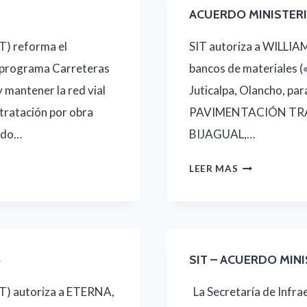
ACUERDO MINISTERI
IT) reforma el
SIT autoriza a WILLIAM
bprograma Carreteras
bancos de materiales 
 mantener la red vial
Juticalpa, Olancho, 
tratación por obra
PAVIMENTACIÓN TRAM
ando…
BIJAGUAL,…
ACUERDO
LEER MAS
MINISTERIAL
NO.
0104-
2025
5
SIT – ACUERDO MINI
IT) autoriza a ETERNA,
La Secretaría de Infra