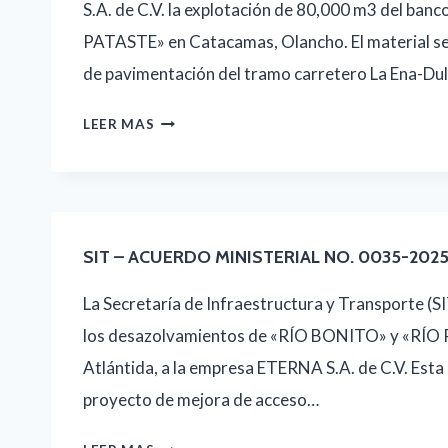
S.A. de C.V. la explotación de 80,000 m3 del banc
PATASTE» en Catacamas, Olancho. El material se
de pavimentación del tramo carretero La Ena-Du
SIT
LEER MAS
–
ACUERDO
MINISTERIAL
NO.
SIT – ACUERDO MINISTERIAL NO. 0035-202
0092-
La Secretaría de Infraestructura y Transporte (SIT
2025
los desazolvamientos de «RÍO BONITO» y «RÍO P
Atlántida, a la empresa ETERNA S.A. de C.V. Esta
proyecto de mejora de acceso…