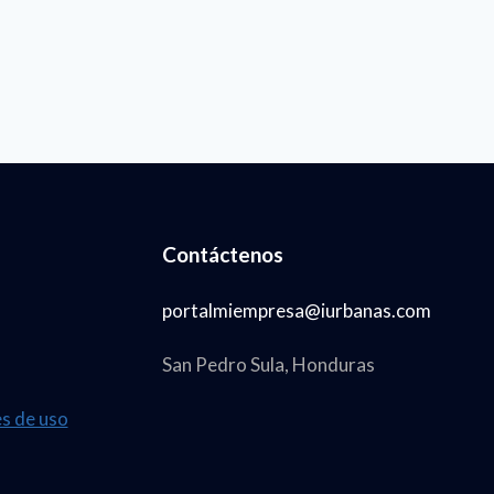
NTO
Contáctenos
portalmiempresa@iurbanas.com
San Pedro Sula, Honduras
es de uso
A,
NTO