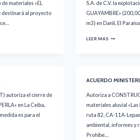
o de materiales «EL
S.A. de C.V. la explota
 destinará al proyecto
GUAYAMBRE» (200,00
lce…
m3) en Danlí, El Paraís
SIT
LEER MAS
–
ACUERDO
MINISTERIAL
NO.
5
ACUERDO MINISTERI
0038-
) autoriza el cierre de
Autoriza a CONSTRUCT
2025
ERLA» en La Ceiba,
materiales aluvial «Las
 medida es para el
ruta 82, CA-11A-Lepaer
ambiental, informes y 
Prohíbe…