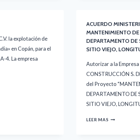
NO.
0058-
2025
ACUERDO MINISTERIA
MANTENIMIENTO DE 
.V. la explotación de
DEPARTAMENTO DE 
ia» en Copán, para el
SITIO VIEJO, LONG
CA-4. La empresa
Autorizar a la Empr
CONSTRUCCIÓN S. DE 
del Proyecto “MANT
DEPARTAMENTO DE 
SITIO VIEJO, LONGI
ACUERDO
LEER MAS
MINISTERIAL
NO.