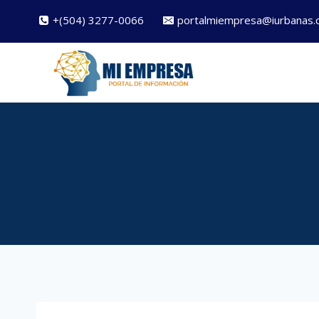
Saltar
+(504) 3277-0066
portalmiempresa@iurbanas.
al
contenido