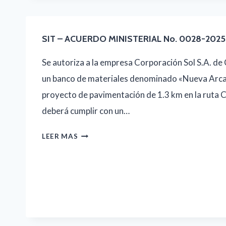
0103-
2025
SIT – ACUERDO MINISTERIAL No. 0028-2025
Se autoriza a la empresa Corporación Sol S.A. de C
un banco de materiales denominado «Nueva Arcad
proyecto de pavimentación de 1.3 km en la ruta 
deberá cumplir con un…
SIT
LEER MAS
–
ACUERDO
MINISTERIAL
NO.
0028-