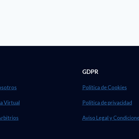
0003-
2025,-
BANCO
DE
MATERIALES
MANTENIMIE
DE
GDPR
LA
osotros
Política de Cookies
RED
VIAL
a Virtual
Política de privacidad
NO
Arbitrios
Aviso Legal y Condicion
PAVIMENTAD
DEPARTAME
DE