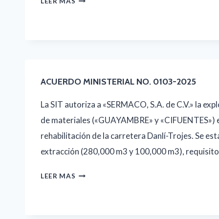
SIT
LEER MAS
–
ACUERDO
MINISTERIAL
NO.
0035-
ACUERDO MINISTERIAL NO. 0103-2025
2025
La SIT autoriza a «SERMACO, S.A. de C.V.» la exp
de materiales («GUAYAMBRE» y «CIFUENTES») en 
rehabilitación de la carretera Danlí-Trojes. Se e
extracción (280,000 m3 y 100,000 m3), requisit
ACUERDO
LEER MAS
MINISTERIAL
NO.