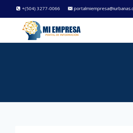
Saltar
+(504) 3277-0066
portalmiempresa@iurbanas.
al
contenido