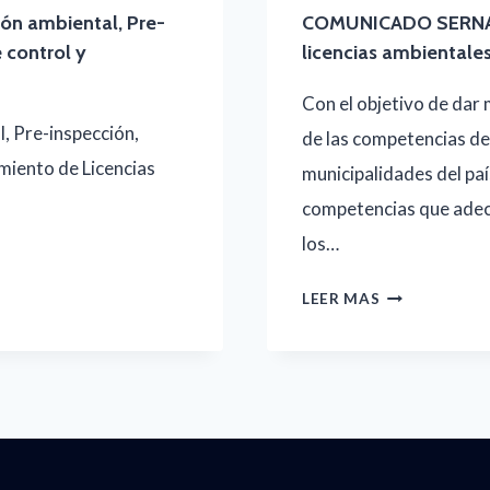
ión ambiental, Pre-
COMUNICADO SERNA,-
 control y
licencias ambientale
Con el objetivo de dar 
l, Pre-inspección,
de las competencias de
imiento de Licencias
municipalidades del paí
competencias que adecu
los…
COMUNICAD
LEER MAS
SERNA,-
EVALUACIÓN
AMBIENTAL
Y
EMISIÓN