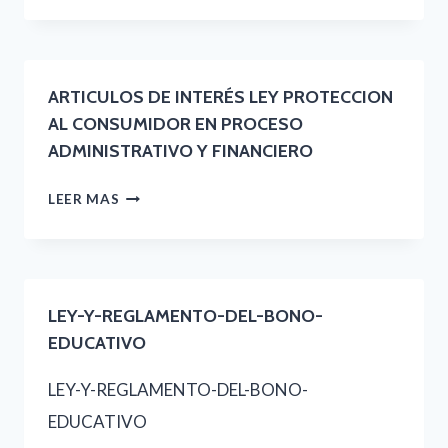
INTEGRAL
DE
PROTECCION
ARTICULOS DE INTERÉS LEY PROTECCION
AL
AL CONSUMIDOR EN PROCESO
ADULTO
ADMINISTRATIVO Y FINANCIERO
MAYOR
ARTICULOS
LEER MAS
Y
DE
JUBILADOS
INTERÉS
LEY
LEY-Y-REGLAMENTO-DEL-BONO-
PROTECCION
EDUCATIVO
AL
LEY-Y-REGLAMENTO-DEL-BONO-
CONSUMIDOR
EDUCATIVO
EN