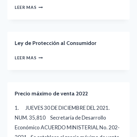
PROCESO
LEY-
LEER MAS
ADMINISTRATIVO
Y-
Y
REGLAMENTO-
FINANCIERO
DEL-
Ley de Protección al Consumidor
BONO-
EDUCATIVO
LEY
LEER MAS
DE
PROTECCIÓN
AL
Precio máximo de venta 2022
CONSUMIDOR
1. JUEVES 30 DE DICIEMBRE DEL 2021.
NUM. 35,810 Secretaría de Desarrollo
Económico ACUERDO MINISTERIAL No. 202-