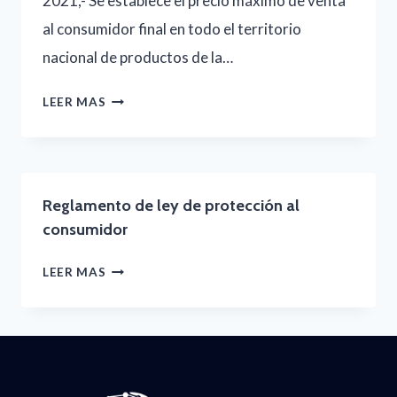
2021,- Se establece el precio máximo de venta
al consumidor final en todo el territorio
nacional de productos de la…
PRECIO
LEER MAS
MÁXIMO
DE
VENTA
Reglamento de ley de protección al
2022
consumidor
REGLAMENTO
LEER MAS
DE
LEY
DE
PROTECCIÓN