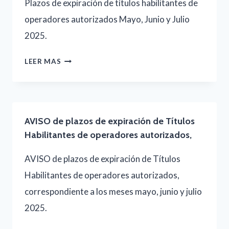
Plazos de expiración de títulos habilitantes de
operadores autorizados Mayo, Junio y Julio
2025.
PLAZOS
LEER MAS
DE
EXPIRACIÓN
DE
AVISO de plazos de expiración de Títulos
TÍTULOS
Habilitantes de operadores autorizados,
HABILITANTES
AVISO de plazos de expiración de Títulos
DE
Habilitantes de operadores autorizados,
OPERADORES
correspondiente a los meses mayo, junio y julio
AUTORIZADOS
2025.
MAYO,
JUNIO