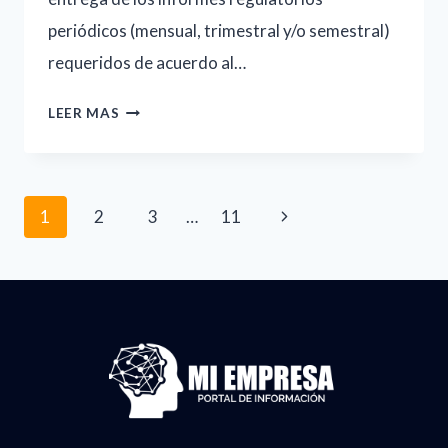
periódicos (mensual, trimestral y/o semestral)
requeridos de acuerdo al…
AVISO,-
LEER MAS
OPERADORES
DOCUMENTALMENTE
Navegación
INSOLVENTES
Siguiente
1
2
3
…
11
III
de
página
TRIMESTRE
página
AÑO
2024