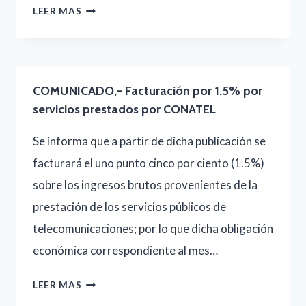
AVISO,-
LEER MAS
INSOLVENCIA
DOCUMENTAL
DE
COMUNICADO,- Facturación por 1.5% por
LOS
servicios prestados por CONATEL
OPERADORES
Se informa que a partir de dicha publicación se
Y
facturará el uno punto cinco por ciento (1.5%)
COMERCIALIZADORE
sobre los ingresos brutos provenientes de la
CON
prestación de los servicios públicos de
OBLIGACIONES
telecomunicaciones; por lo que dicha obligación
PENDIENTES,
económica correspondiente al mes…
CORRESPONDIENTE
AL
COMUNICADO,-
LEER MAS
IV
FACTURACIÓN