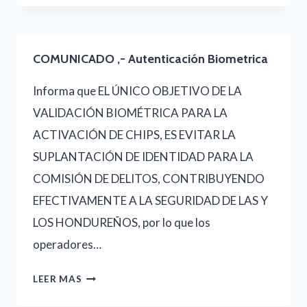
TRIMESTRE
POR
2025
1.5%
COMUNICADO ,- Autenticación Biometrica
POR
SERVICIOS
Informa que EL ÚNICO OBJETIVO DE LA
PRESTADOS
VALIDACIÓN BIOMÉTRICA PARA LA
POR
ACTIVACIÓN DE CHIPS, ES EVITAR LA
CONATEL
SUPLANTACIÓN DE IDENTIDAD PARA LA
COMISIÓN DE DELITOS, CONTRIBUYENDO
EFECTIVAMENTE A LA SEGURIDAD DE LAS Y
LOS HONDUREÑOS, por lo que los
operadores…
COMUNICADO
LEER MAS
,-