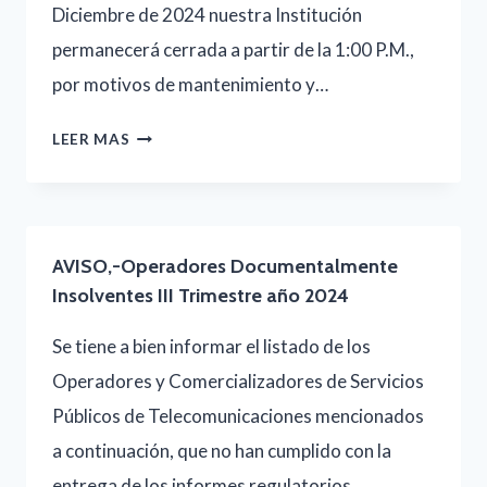
FRECUENCIAS
Diciembre de 2024 nuestra Institución
(PNAF)
permanecerá cerrada a partir de la 1:00 P.M.,
por motivos de mantenimiento y…
AVISO,-
LEER MAS
OFICINAS
CERRADAS
CONATEL
AVISO,-Operadores Documentalmente
Insolventes III Trimestre año 2024
Se tiene a bien informar el listado de los
Operadores y Comercializadores de Servicios
Públicos de Telecomunicaciones mencionados
a continuación, que no han cumplido con la
entrega de los informes regulatorios