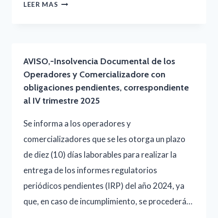
AVISO
LEER MAS
Y
DE
JULIO
PLAZOS
2025
DE
AVISO,-Insolvencia Documental de los
EXPIRACIÓN
Operadores y Comercializadore con
DE
obligaciones pendientes, correspondiente
TÍTULOS
al IV trimestre 2025
HABILITANTES
Se informa a los operadores y
DE
comercializadores que se les otorga un plazo
OPERADORES
de diez (10) días laborables para realizar la
AUTORIZADOS,
entrega de los informes regulatorios
periódicos pendientes (IRP) del año 2024, ya
que, en caso de incumplimiento, se procederá…