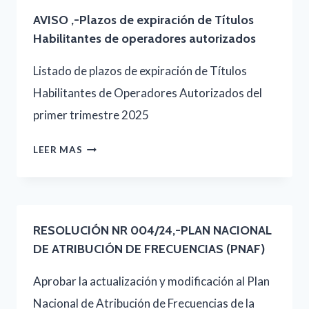
DEL
AVISO ,-Plazos de expiración de Títulos
DÍA
Habilitantes de operadores autorizados
FESTIVO
Listado de plazos de expiración de Títulos
NACIONAL
Habilitantes de Operadores Autorizados del
EN
primer trimestre 2025
HONOR
A
AVISO
LEER MAS
LA
,-
VIRGEN
PLAZOS
DE
DE
SUYAPA
RESOLUCIÓN NR 004/24,-PLAN NACIONAL
EXPIRACIÓN
DE ATRIBUCIÓN DE FRECUENCIAS (PNAF)
DE
Aprobar la actualización y modificación al Plan
TÍTULOS
Nacional de Atribución de Frecuencias de la
HABILITANTES