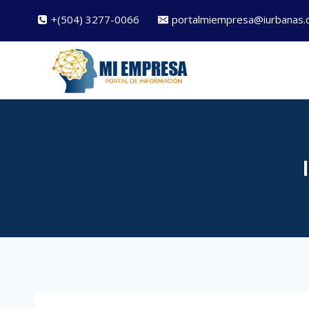
Saltar
+(504) 3277-0066
portalmiempresa@iurbanas.
al
contenido