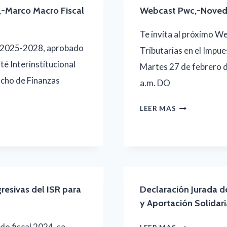
Marco Macro Fiscal
Webcast Pwc,-Novedad
Te invita al próximo 
 2025-2028, aprobado
Tributarias en el Impue
té Interinstitucional
Martes 27 de febrero d
acho de Finanzas
a.m. DO
WEBCAST
LEER MAS
PWC,-
NOVEDADES
TRIBUTARIAS
EN
esivas del ISR para
Declaración Jurada d
EL
y Aportación Solidari
ISR
odo fiscal 2024, se
DECLARACIÓ