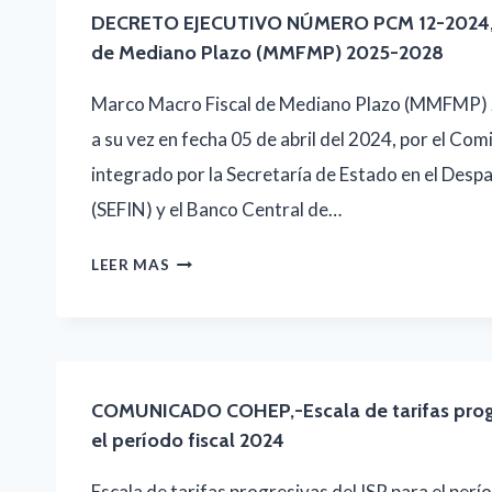
DECRETO EJECUTIVO NÚMERO PCM 12-2024,-
de Mediano Plazo (MMFMP) 2025-2028
Marco Macro Fiscal de Mediano Plazo (MMFMP)
a su vez en fecha 05 de abril del 2024, por el Comi
integrado por la Secretaría de Estado en el Desp
(SEFIN) y el Banco Central de…
DECRETO
LEER MAS
EJECUTIVO
NÚMERO
PCM
12-
COMUNICADO COHEP,-Escala de tarifas progr
el período fiscal 2024
2024,-
MARCO
Escala de tarifas progresivas del ISR para el perí