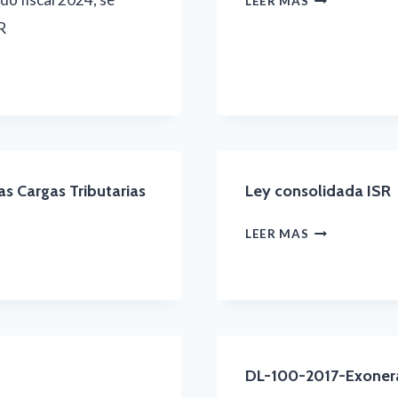
LEER MAS
R
JURADA
DEL
IMPUESTO
SOBRE
LA
RENTA,
s Cargas Tributarias
Ley consolidada ISR
ACTIVO
TOTAL
LEY
LEER MAS
NETO
CONSOLIDAD
Y
ISR
APORTACIÓ
SOLIDARIA
–
DL-100-2017-Exonera
PERSONA