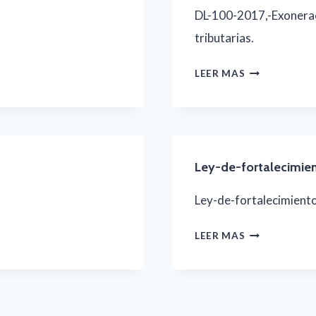
DL-100-2017,-Exonerac
JURÍDICA
tributarias.
DL-
LEER MAS
100-
2017-
EXONERACIÓ
DEL
Ley-de-fortalecimie
ISR
Ley-de-fortalecimient
LEY-
LEER MAS
DE-
FORTALECIM
DE-