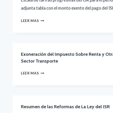
MACRO
adjunta tabla con el monto exento del pago del IS
FISCAL
DE
COMUNICADO
LEER MAS
MEDIANO
COHEP,-
PLAZO
ESCALA
(MMFMP)
DE
2025-
TARIFAS
Exoneración del Impuesto Sobre Renta y Otra
Sector Transporte
2028
PROGRESIVAS
DEL
EXONERACIÓN
LEER MAS
ISR
DEL
PARA
IMPUESTO
EL
SOBRE
PERÍODO
RENTA
Resumen de las Reformas de La Ley del ISR
FISCAL