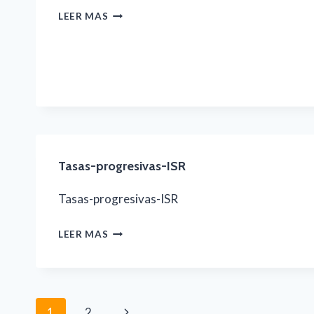
Y
2024
RESUMEN
LEER MAS
OTRAS
DE
CARGAS
LAS
TRIBUTARIAS
REFORMAS
SECTOR
DE
TRANSPORTE
LA
LEY
Tasas-progresivas-ISR
DEL
ISR
Tasas-progresivas-ISR
TASAS-
LEER MAS
PROGRESIVAS-
ISR
Navegación
Siguiente
1
2