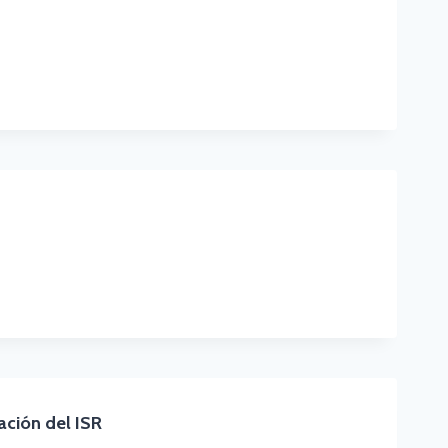
A
N
ción del ISR