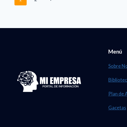
de
página
página
Menú
Sobre N
Bibliotec
Plan de 
Gacetas