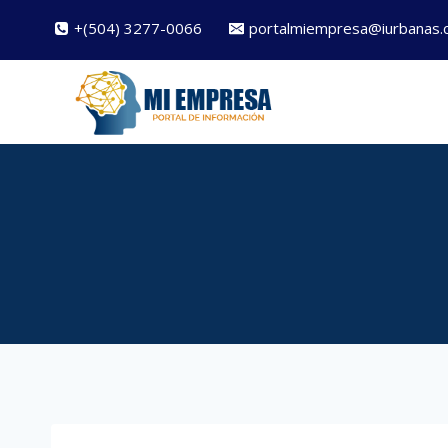
Saltar
+(504) 3277-0066
portalmiempresa@iurbanas.
al
contenido