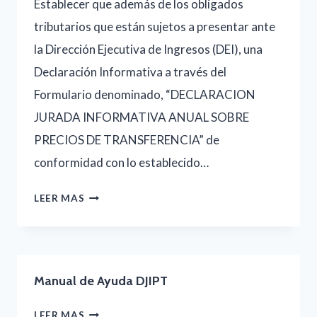
Establecer que además de los obligados
tributarios que están sujetos a presentar ante
la Dirección Ejecutiva de Ingresos (DEI), una
Declaración Informativa a través del
Formulario denominado, “DECLARACION
JURADA INFORMATIVA ANUAL SOBRE
PRECIOS DE TRANSFERENCIA” de
conformidad con lo establecido…
DIRECCIÓN
LEER MAS
EJECUTIVA
DE
INGRESOS
Manual de Ayuda DJIPT
DEI
ACUERDO-
MANUAL
LEER MAS