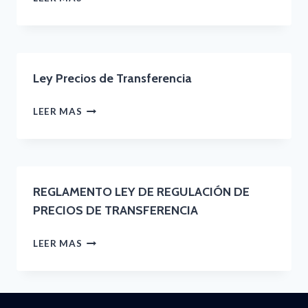
DEI-
DE
SG-
AYUDA
004-
DJIPT
Ley Precios de Transferencia
2016-
DECLARACION
LEY
LEER MAS
JURADA
PRECIOS
PRECIOS
DE
DE
TRANSFERENCIA
REGLAMENTO LEY DE REGULACIÓN DE
TRANSFERENCIA
PRECIOS DE TRANSFERENCIA
REGLAMENTO
LEER MAS
LEY
DE