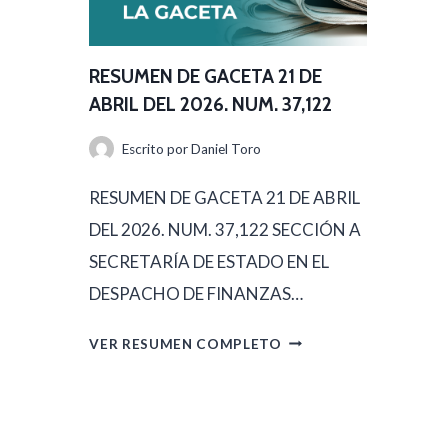
D
M
E
E
A
RESUMEN DE GACETA 21 DE
N
B
ABRIL DEL 2026. NUM. 37,122
D
R
Escrito por
Daniel Toro
E
I
G
RESUMEN DE GACETA 21 DE ABRIL
L
A
DEL 2026. NUM. 37,122 SECCIÓN A
D
C
SECRETARÍA DE ESTADO EN EL
E
E
DESPACHO DE FINANZAS…
L
T
2
R
VER RESUMEN COMPLETO
A
0
E
2
2
S
2
6
U
D