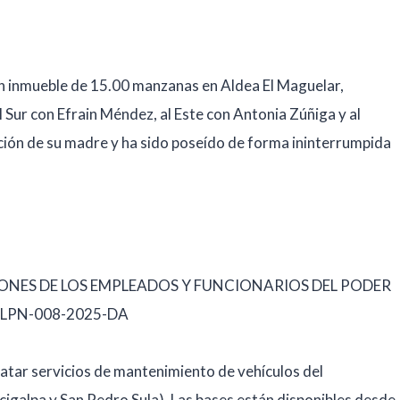
 un inmueble de 15.00 manzanas en Aldea El Maguelar,
 Sur con Efrain Méndez, al Este con Antonia Zúñiga y al
ión de su madre y ha sido poseído de forma ininterrumpida
IONES DE LOS EMPLEADOS Y FUNCIONARIOS DEL PODER
P-LPN-008-2025-DA
ratar servicios de mantenimiento de vehículos del
igalpa y San Pedro Sula). Las bases están disponibles desde