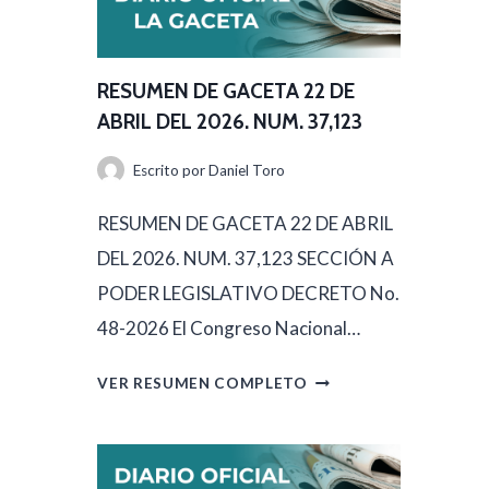
U
M
E
RESUMEN DE GACETA 22 DE
N
ABRIL DEL 2026. NUM. 37,123
D
Escrito por
Daniel Toro
E
G
RESUMEN DE GACETA 22 DE ABRIL
A
DEL 2026. NUM. 37,123 SECCIÓN A
C
PODER LEGISLATIVO DECRETO No.
E
48-2026 El Congreso Nacional…
T
R
VER RESUMEN COMPLETO
A
E
2
S
3
U