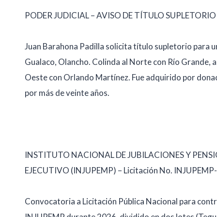
PODER JUDICIAL – AVISO DE TÍTULO SUPLETORIO
Juan Barahona Padilla solicita título supletorio para
Gualaco, Olancho. Colinda al Norte con Río Grande, al
Oeste con Orlando Martínez. Fue adquirido por donac
por más de veinte años.
INSTITUTO NACIONAL DE JUBILACIONES Y PENS
EJECUTIVO (INJUPEMP) – Licitación No. INJUPEM
Convocatoria a Licitación Pública Nacional para cont
INJUPEMP durante 2026, dividido en dos lotes (Teguc