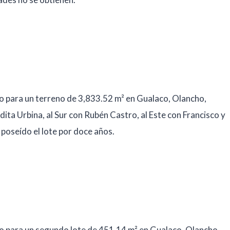
io para un terreno de 3,833.52 m² en Gualaco, Olancho,
dita Urbina, al Sur con Rubén Castro, al Este con Francisco y
poseído el lote por doce años.
io para un segundo lote de 451.14 m² en Gualaco, Olancho,