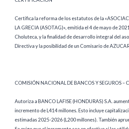
Certifica la reforma de los estatutos de la «A
LA GRECIA (ASOTAG)», emitida el 4 de mayo de 2021. 
Choluteca, y la finalidad de desarrollo integral del as
Directiva y la posibilidad de un Comisario de AZUCA
COMISIÓN NACIONAL DE BANCOS Y SEGUROS – C
Autoriza a BANCO LAFISE (HONDURAS) S.A. aumentar s
incremento de L414 millones. Esto incluye capitalizaci
estimadas 2025-2026 (L200 millones). También aprueb
Se exige que el incremento sea en efectivo si las utili