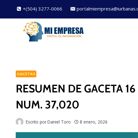
Saltar
+(504) 3277-0066
portalmiempresa@iurbanas.
al
contenido
GACETAS
RESUMEN DE GACETA 16 
NUM. 37,020
Escrito por
Daniel Toro
8 enero, 2026