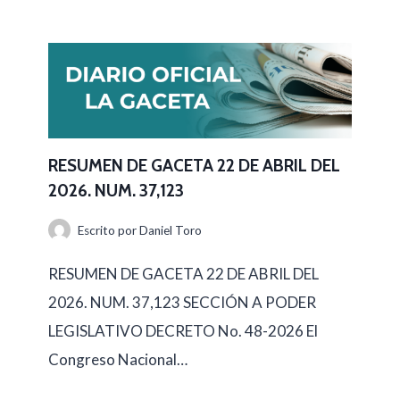
E
S
U
M
E
N
RESUMEN DE GACETA 22 DE ABRIL DEL
2026. NUM. 37,123
D
E
Escrito por
Daniel Toro
G
RESUMEN DE GACETA 22 DE ABRIL DEL
A
2026. NUM. 37,123 SECCIÓN A PODER
C
LEGISLATIVO DECRETO No. 48-2026 El
E
Congreso Nacional…
T
A