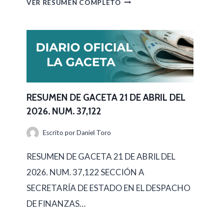
R
VER RESUMEN COMPLETO
2
E
3
S
D
U
E
M
A
E
B
N
RESUMEN DE GACETA 21 DE ABRIL DEL
R
2026. NUM. 37,122
D
I
E
Escrito por
Daniel Toro
L
G
D
RESUMEN DE GACETA 21 DE ABRIL DEL
A
E
2026. NUM. 37,122 SECCIÓN A
C
L
SECRETARÍA DE ESTADO EN EL DESPACHO
E
2
DE FINANZAS…
T
0