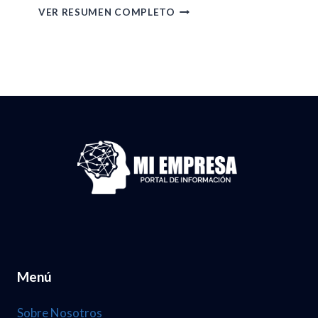
A
R
VER RESUMEN COMPLETO
2
2
E
6
2
S
.
D
U
N
E
M
U
A
E
M
B
N
.
R
D
3
I
E
7
L
G
,
D
A
1
E
C
2
Menú
L
E
4
2
T
Sobre Nosotros