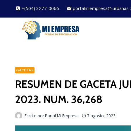
Saltar
+(504) 3277-0066
portalmiempresa@iurbanas.
al
contenido
GACETAS
RESUMEN DE GACETA JUE
2023. NUM. 36,268
Escrito por
Portal Mi Empresa
7 agosto, 2023