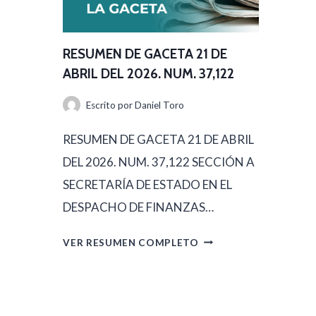
D
M
E
E
A
RESUMEN DE GACETA 21 DE
N
B
ABRIL DEL 2026. NUM. 37,122
D
R
Escrito por
Daniel Toro
E
I
G
RESUMEN DE GACETA 21 DE ABRIL
L
A
DEL 2026. NUM. 37,122 SECCIÓN A
D
C
SECRETARÍA DE ESTADO EN EL
E
E
DESPACHO DE FINANZAS…
L
T
2
R
VER RESUMEN COMPLETO
A
0
E
2
2
S
2
6
U
D