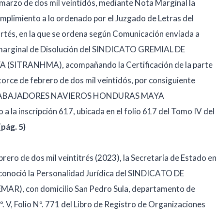
marzo de dos mil veintidós, mediante Nota Marginal la
umplimiento a lo ordenado por el Juzgado de Letras del
rtés, en la que se ordena según Comunicación enviada a
ón marginal de Disolución del SINDICATO GREMIAL DE
TRANHMA), acompañando la Certificación de la parte
atorce de febrero de dos mil veintidós, por consiguiente
E TRABAJADORES NAVIEROS HONDURAS MAYA
 la inscripción 617, ubicada en el folio 617 del Tomo IV del
(pág. 5)
rero de dos mil veintitrés (2023), la Secretaría de Estado en
econoció la Personalidad Jurídica del SINDICATO DE
, con domicilio San Pedro Sula, departamento de
º. V, Folio Nº. 771 del Libro de Registro de Organizaciones