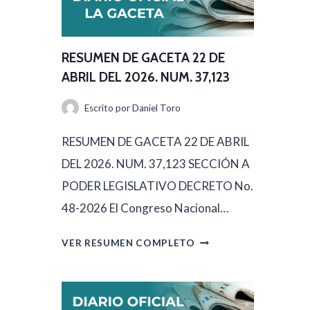
U
M
E
RESUMEN DE GACETA 22 DE
N
ABRIL DEL 2026. NUM. 37,123
D
Escrito por
Daniel Toro
E
G
RESUMEN DE GACETA 22 DE ABRIL
A
DEL 2026. NUM. 37,123 SECCIÓN A
C
PODER LEGISLATIVO DECRETO No.
E
48-2026 El Congreso Nacional…
T
R
VER RESUMEN COMPLETO
A
E
2
S
3
U