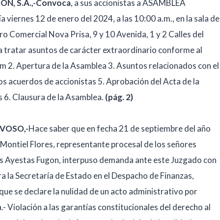
N, S.A.,-Convoca
, a sus accionistas a ASAMBLEA
ernes 12 de enero del 2024, a las 10:00 a.m., en la sala de
o Comercial Nova Prisa, 9 y 10 Avenida, 1 y 2 Calles del
a tratar asuntos de carácter extraordinario conforme al
rum 2. Apertura de la Asamblea 3. Asuntos relacionados con el
s acuerdos de accionistas 5. Aprobación del Acta de la
 6. Clausura de la Asamblea.
(pág. 2)
VOSO,-
Hace saber que en fecha 21 de septiembre del año
ntiel Flores, representante procesal de los señores
es Ayestas Fugon, interpuso demanda ante este Juzgado con
la Secretaría de Estado en el Despacho de Finanzas,
e se declare la nulidad de un acto administrativo por
a.- Violación a las garantías constitucionales del derecho al