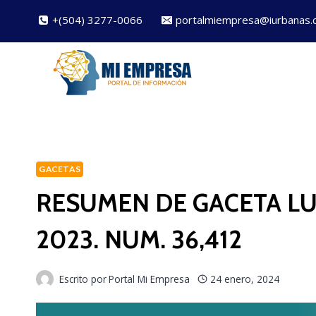
Saltar
+(504) 3277-0066
portalmiempresa@iurbanas.
al
contenido
GACETAS
RESUMEN DE GACETA LU
2023. NUM. 36,412
Escrito por
Portal Mi Empresa
24 enero, 2024