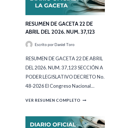
U
M
E
RESUMEN DE GACETA 22 DE
N
ABRIL DEL 2026. NUM. 37,123
D
Escrito por
Daniel Toro
E
G
RESUMEN DE GACETA 22 DE ABRIL
A
DEL 2026. NUM. 37,123 SECCIÓN A
C
PODER LEGISLATIVO DECRETO No.
E
48-2026 El Congreso Nacional…
T
R
VER RESUMEN COMPLETO
A
E
2
S
3
U