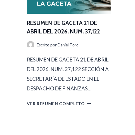
D
M
E
E
A
RESUMEN DE GACETA 21 DE
N
B
ABRIL DEL 2026. NUM. 37,122
D
R
Escrito por
Daniel Toro
E
I
G
RESUMEN DE GACETA 21 DE ABRIL
L
A
DEL 2026. NUM. 37,122 SECCIÓN A
D
C
SECRETARÍA DE ESTADO EN EL
E
E
DESPACHO DE FINANZAS…
L
T
2
R
VER RESUMEN COMPLETO
A
0
E
2
2
S
2
6
U
D