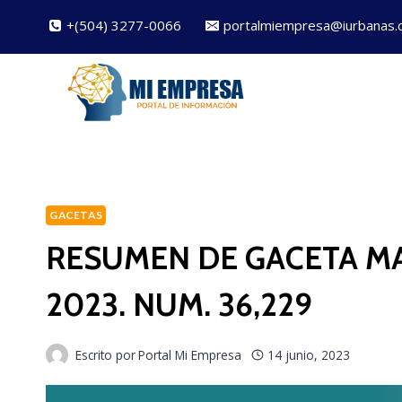
Saltar
+(504) 3277-0066
portalmiempresa@iurbanas.
al
contenido
GACETAS
RESUMEN DE GACETA MA
2023. NUM. 36,229
Escrito por
Portal Mi Empresa
14 junio, 2023