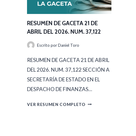
D
M
E
E
A
RESUMEN DE GACETA 21 DE
N
B
ABRIL DEL 2026. NUM. 37,122
D
R
Escrito por
Daniel Toro
E
I
G
RESUMEN DE GACETA 21 DE ABRIL
L
A
DEL 2026. NUM. 37,122 SECCIÓN A
D
C
SECRETARÍA DE ESTADO EN EL
E
E
DESPACHO DE FINANZAS…
L
T
2
R
VER RESUMEN COMPLETO
A
0
E
2
2
S
2
6
U
D