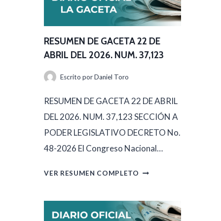
U
M
E
RESUMEN DE GACETA 22 DE
N
ABRIL DEL 2026. NUM. 37,123
D
Escrito por
Daniel Toro
E
G
RESUMEN DE GACETA 22 DE ABRIL
A
DEL 2026. NUM. 37,123 SECCIÓN A
C
PODER LEGISLATIVO DECRETO No.
E
48-2026 El Congreso Nacional…
T
R
VER RESUMEN COMPLETO
A
E
2
S
3
U