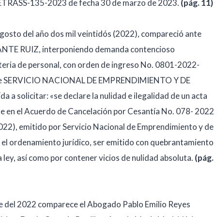
 SETRASS-135-2023 de fecha 30 de marzo de 2023.
(pág. 11)
gosto del año dos mil veintidós (2022), compareció ante
NTE RUIZ, interponiendo demanda contencioso
teria de personal, con orden de ingreso No. 0801-2022-
és de SERVICIO NACIONAL DE EMPRENDIMIENTO Y DE
licitar: «se declare la nulidad e ilegalidad de un acta
nte en el Acuerdo de Cancelación por Cesantía No. 078- 2022
(2022), emitido por Servicio Nacional de Emprendimiento y de
el ordenamiento jurídico, ser emitido con quebrantamiento
a ley, así como por contener vicios de nulidad absoluta.
(pág.
re del 2022 comparece el Abogado Pablo Emilio Reyes