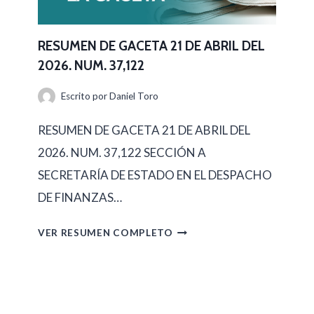
A
E
B
N
RESUMEN DE GACETA 21 DE ABRIL DEL
R
2026. NUM. 37,122
D
I
E
Escrito por
Daniel Toro
L
G
D
RESUMEN DE GACETA 21 DE ABRIL DEL
A
E
2026. NUM. 37,122 SECCIÓN A
C
L
SECRETARÍA DE ESTADO EN EL DESPACHO
E
2
DE FINANZAS…
T
0
A
R
VER RESUMEN COMPLETO
2
2
E
6
2
S
.
D
U
N
E