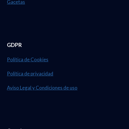
Gacetas
E
U
A
M
B
.
R
3
I
GDPR
7
L
,
D
Política de Cookies
1
E
Política de privacidad
2
L
3
2
Aviso Legal y Condiciones de uso
0
2
6
.