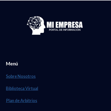
M
U
A
E
M
B
N
.
R
D
3
I
E
7
L
G
,
D
A
1
E
C
2
Menú
L
E
4
2
T
Sobre Nosotros
0
A
2
Biblioteca Virtual
2
6
1
Plan de Arbitrios
.
D
N