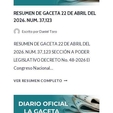
E
N
RESUMEN DE GACETA 22 DE ABRIL DEL
2026. NUM. 37,123
D
E
Escrito por
Daniel Toro
G
RESUMEN DE GACETA 22 DE ABRIL DEL
A
2026. NUM. 37,123 SECCIÓN A PODER
C
LEGISLATIVO DECRETO No. 48-2026 El
E
Congreso Nacional…
T
A
R
VER RESUMEN COMPLETO
2
E
3
S
D
U
E
M