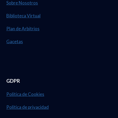
T
Sobre Nosotros
0
A
2
Biblioteca Virtual
2
6
1
Plan de Arbitrios
.
D
N
Gacetas
E
U
A
M
B
.
R
3
I
GDPR
7
L
,
D
Política de Cookies
1
E
Política de privacidad
2
L
3