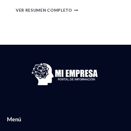
0
A
R
VER RESUMEN COMPLETO
2
2
E
6
2
S
.
D
U
N
E
M
U
A
E
M
B
N
.
R
D
3
I
E
7
L
G
,
D
A
1
E
C
2
Menú
L
E
4
2