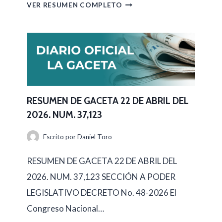
R
VER RESUMEN COMPLETO
E
S
U
M
E
N
RESUMEN DE GACETA 22 DE ABRIL DEL
2026. NUM. 37,123
D
E
Escrito por
Daniel Toro
G
RESUMEN DE GACETA 22 DE ABRIL DEL
A
2026. NUM. 37,123 SECCIÓN A PODER
C
LEGISLATIVO DECRETO No. 48-2026 El
E
Congreso Nacional…
T