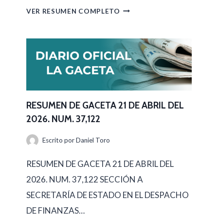
A
R
VER RESUMEN COMPLETO
2
E
3
S
D
U
E
M
A
E
B
N
RESUMEN DE GACETA 21 DE ABRIL DEL
R
2026. NUM. 37,122
D
I
E
Escrito por
Daniel Toro
L
G
D
RESUMEN DE GACETA 21 DE ABRIL DEL
A
E
2026. NUM. 37,122 SECCIÓN A
C
L
SECRETARÍA DE ESTADO EN EL DESPACHO
E
2
DE FINANZAS…
T