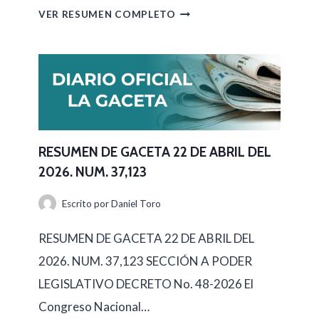
R
VER RESUMEN COMPLETO
E
S
U
M
E
N
RESUMEN DE GACETA 22 DE ABRIL DEL
2026. NUM. 37,123
D
E
Escrito por
Daniel Toro
G
RESUMEN DE GACETA 22 DE ABRIL DEL
A
2026. NUM. 37,123 SECCIÓN A PODER
C
LEGISLATIVO DECRETO No. 48-2026 El
E
Congreso Nacional…
T