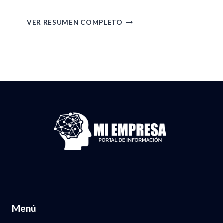
0
A
R
VER RESUMEN COMPLETO
2
2
E
6
2
S
.
D
U
N
E
M
U
A
E
M
B
N
.
R
D
3
I
E
7
L
G
,
D
A
1
E
C
2
Menú
L
E
4
2