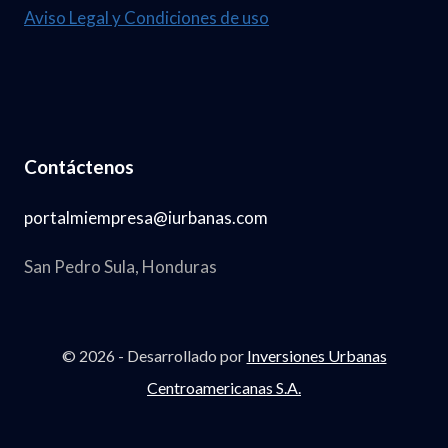
2
Aviso Legal y Condiciones de uso
0
2
6
.
Contáctenos
N
U
portalmiempresa@iurbanas.com
M
San Pedro Sula, Honduras
.
3
7
© 2026 - Desarrollado por
Inversiones Urbanas
,
Centroamericanas S.A.
1
2