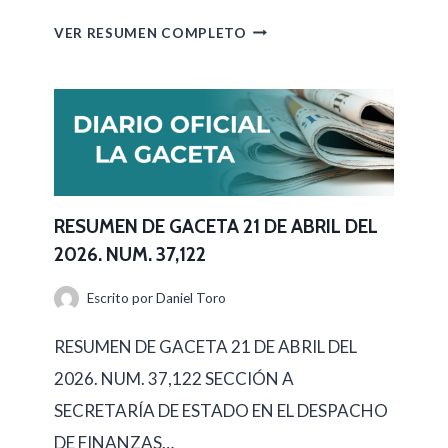
A
R
VER RESUMEN COMPLETO
2
E
3
S
D
U
E
M
A
E
B
N
RESUMEN DE GACETA 21 DE ABRIL DEL
R
2026. NUM. 37,122
D
I
E
Escrito por
Daniel Toro
L
G
D
RESUMEN DE GACETA 21 DE ABRIL DEL
A
E
2026. NUM. 37,122 SECCIÓN A
C
L
SECRETARÍA DE ESTADO EN EL DESPACHO
E
2
DE FINANZAS…
T