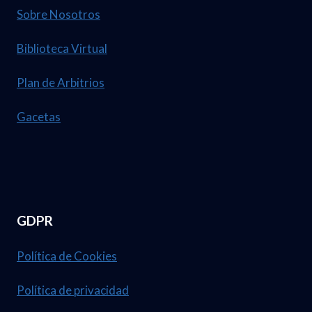
T
Sobre Nosotros
0
A
2
Biblioteca Virtual
2
6
1
Plan de Arbitrios
.
D
N
Gacetas
E
U
A
M
B
.
R
3
I
GDPR
7
L
,
D
Política de Cookies
1
E
Política de privacidad
2
L
3