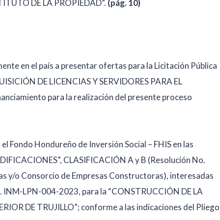
TITUTO DE LA PROPIEDAD”.
(pág. 10)
nte en el país a presentar ofertas para la Licitación Pública
DQUISICIÓN DE LICENCIAS Y SERVIDORES PARA EL
iamiento para la realización del presente proceso
r el Fondo Hondureño de Inversión Social – FHIS en las
EDIFICACIONES”, CLASIFICACIÓN A y B (Resolución No.
 y/o Consorcio de Empresas Constructoras), interesadas
nal No. INM-LPN-004-2023, para la “CONSTRUCCIÓN DE LA
 DE TRUJILLO”; conforme a las indicaciones del Pliego