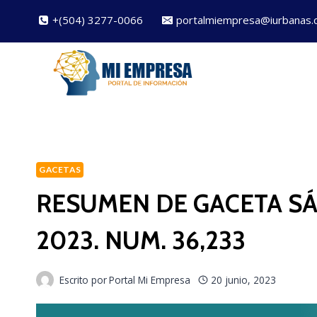
Saltar
+(504) 3277-0066
portalmiempresa@iurbanas.
al
contenido
GACETAS
RESUMEN DE GACETA SÁ
2023. NUM. 36,233
Escrito por
Portal Mi Empresa
20 junio, 2023