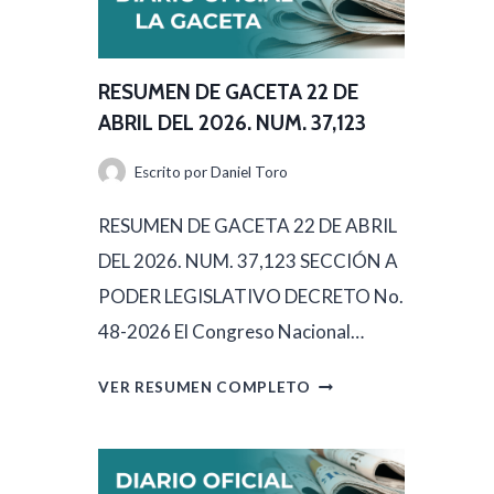
U
M
E
RESUMEN DE GACETA 22 DE
N
ABRIL DEL 2026. NUM. 37,123
D
Escrito por
Daniel Toro
E
G
RESUMEN DE GACETA 22 DE ABRIL
A
DEL 2026. NUM. 37,123 SECCIÓN A
C
PODER LEGISLATIVO DECRETO No.
E
48-2026 El Congreso Nacional…
T
R
VER RESUMEN COMPLETO
A
E
2
S
3
U