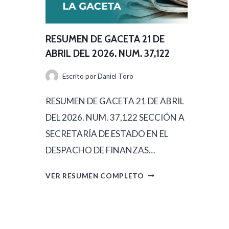
D
M
E
E
A
RESUMEN DE GACETA 21 DE
N
B
ABRIL DEL 2026. NUM. 37,122
D
R
Escrito por
Daniel Toro
E
I
G
RESUMEN DE GACETA 21 DE ABRIL
L
A
DEL 2026. NUM. 37,122 SECCIÓN A
D
C
SECRETARÍA DE ESTADO EN EL
E
E
DESPACHO DE FINANZAS…
L
T
2
R
VER RESUMEN COMPLETO
A
0
E
2
2
S
2
6
U
D