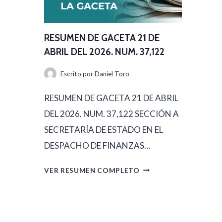
D
M
E
E
A
RESUMEN DE GACETA 21 DE
N
B
ABRIL DEL 2026. NUM. 37,122
D
R
Escrito por
Daniel Toro
E
I
G
RESUMEN DE GACETA 21 DE ABRIL
L
A
DEL 2026. NUM. 37,122 SECCIÓN A
D
C
SECRETARÍA DE ESTADO EN EL
E
E
DESPACHO DE FINANZAS…
L
T
2
R
VER RESUMEN COMPLETO
A
0
E
2
2
S
2
6
U
D