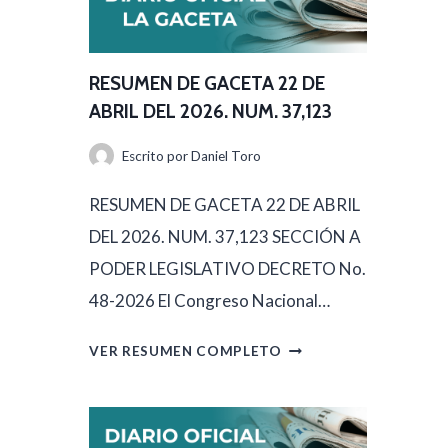
U
M
E
RESUMEN DE GACETA 22 DE
N
ABRIL DEL 2026. NUM. 37,123
D
Escrito por
Daniel Toro
E
G
RESUMEN DE GACETA 22 DE ABRIL
A
DEL 2026. NUM. 37,123 SECCIÓN A
C
PODER LEGISLATIVO DECRETO No.
E
48-2026 El Congreso Nacional…
T
R
VER RESUMEN COMPLETO
A
E
2
S
3
U