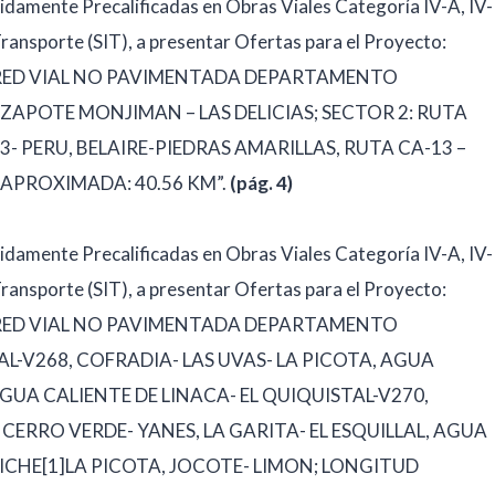
idamente Precalificadas en Obras Viales Categoría IV-A, IV-
 Transporte (SIT), a presentar Ofertas para el Proyecto:
 RED VIAL NO PAVIMENTADA DEPARTAMENTO
 ZAPOTE MONJIMAN – LAS DELICIAS; SECTOR 2: RUTA
3- PERU, BELAIRE-PIEDRAS AMARILLAS, RUTA CA-13 –
APROXIMADA: 40.56 KM”.
(pág. 4)
idamente Precalificadas en Obras Viales Categoría IV-A, IV-
 Transporte (SIT), a presentar Ofertas para el Proyecto:
 RED VIAL NO PAVIMENTADA DEPARTAMENTO
L-V268, COFRADIA- LAS UVAS- LA PICOTA, AGUA
AGUA CALIENTE DE LINACA- EL QUIQUISTAL-V270,
CERRO VERDE- YANES, LA GARITA- EL ESQUILLAL, AGUA
PICHE[1]LA PICOTA, JOCOTE- LIMON; LONGITUD