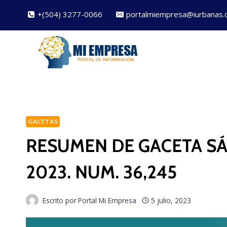
Saltar
+(504) 3277-0066
portalmiempresa@iurbanas.
al
contenido
GACETAS
RESUMEN DE GACETA SÁ
2023. NUM. 36,245
Escrito por
Portal Mi Empresa
5 julio, 2023