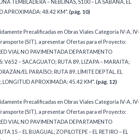
A TEMBLADERA – NEBLINAS, S100 – LA SABANA, EL
UD APROXIMADA: 48.42 KM”.
(pág. 10)
idamente Precalificadas en Obras Viales Categoría IV-A, IV-
 Transporte (SIT), a presentar Ofertas para el Proyecto:
 RED VIAL NO PAVIMENTADA DEPARTAMENTO
 V652 – SACAGUATO; RUTA 89, LIZAPA – MARAITA;
RAZÁN/EL PARAÍSO; RUTA 89, LÍMITE DEPTAL. EL
 LONGITUD APROXIMADA: 45.42 KM”.
(pág. 12)
idamente Precalificadas en Obras Viales Categoría IV-A, IV-
 Transporte (SIT), a presentar Ofertas para el Proyecto:
 RED VIAL NO PAVIMENTADA DEPARTAMENTO
A 15 – EL BIJAGUAL; ZOPILOTEPE – EL RETIRO – EL