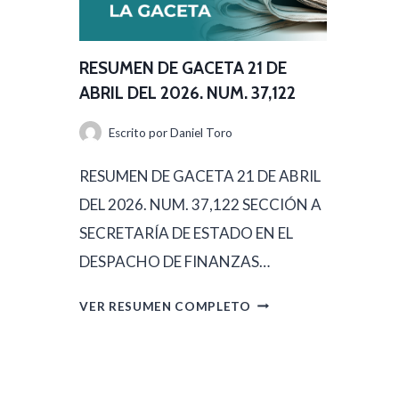
D
M
E
E
A
RESUMEN DE GACETA 21 DE
N
B
ABRIL DEL 2026. NUM. 37,122
D
R
Escrito por
Daniel Toro
E
I
G
RESUMEN DE GACETA 21 DE ABRIL
L
A
DEL 2026. NUM. 37,122 SECCIÓN A
D
C
SECRETARÍA DE ESTADO EN EL
E
E
DESPACHO DE FINANZAS…
L
T
2
R
VER RESUMEN COMPLETO
A
0
E
2
2
S
2
6
U
D