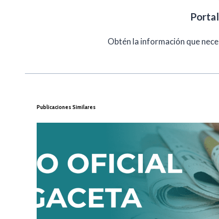
Porta
Obtén la información que nece
Publicaciones Similares