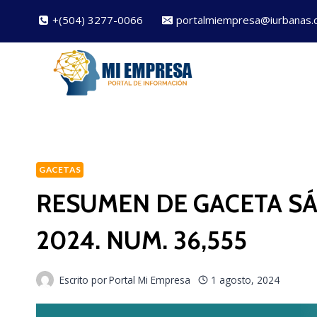
Saltar
+(504) 3277-0066
portalmiempresa@iurbanas.
al
contenido
GACETAS
RESUMEN DE GACETA SÁ
2024. NUM. 36,555
Escrito por
Portal Mi Empresa
1 agosto, 2024