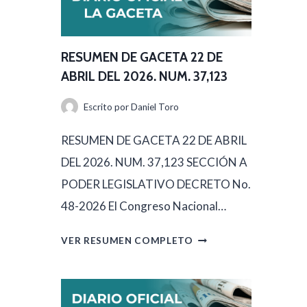
U
M
E
RESUMEN DE GACETA 22 DE
N
ABRIL DEL 2026. NUM. 37,123
D
Escrito por
Daniel Toro
E
G
RESUMEN DE GACETA 22 DE ABRIL
A
DEL 2026. NUM. 37,123 SECCIÓN A
C
PODER LEGISLATIVO DECRETO No.
E
48-2026 El Congreso Nacional…
T
R
VER RESUMEN COMPLETO
A
E
2
S
3
U