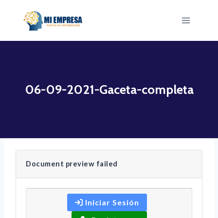
Saltar
al
contenido
06-09-2021-Gaceta-completa
Document preview failed
Iniciar Sesión