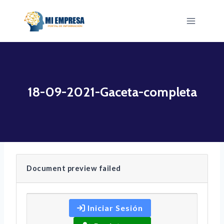
Saltar
al
contenido
18-09-2021-Gaceta-completa
Document preview failed
Iniciar Sesión